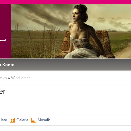
n Konto
Deko
»
Windlichter
er
Liste
Galerie
Mosaik