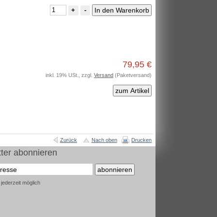
+
-
79,95 €
inkl. 19% USt., zzgl.
Versand
(Paketversand)
zum Artikel
Zurück
Nach oben
Drucken
ter abonnieren
abonnieren
ederzeit möglich