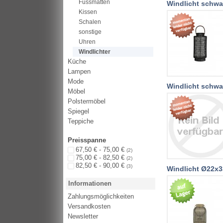
Fussmatten
Windlicht schw
Kissen
Schalen
sonstige
Uhren
Windlichter
Küche
Lampen
Mode
Windlicht schw
Möbel
Polstermöbel
Spiegel
Teppiche
Preisspanne
67,50 € - 75,00 €
(2)
75,00 € - 82,50 €
(2)
82,50 € - 90,00 €
(3)
Windlicht Ø22x3
Informationen
Zahlungsmöglichkeiten
Versandkosten
Newsletter