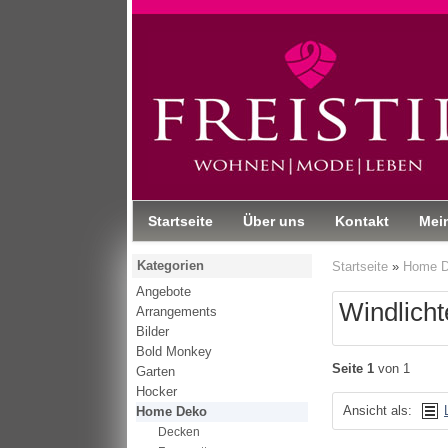
Startseite
Über uns
Kontakt
Mei
Kategorien
Startseite
»
Home 
Angebote
Windlicht
Arrangements
Bilder
Bold Monkey
Seite 1
von 1
Garten
Hocker
Ansicht als:
Home Deko
Decken