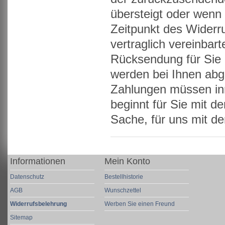
übersteigt oder wenn
Zeitpunkt des Widerru
vertraglich vereinbart
Rücksendung für Sie 
werden bei Ihnen abge
Zahlungen müssen inne
beginnt für Sie mit d
Sache, für uns mit d
Informationen
Mein Konto
Datenschutz
Bestellhistorie
AGB
Wunschzettel
Widerrufsbelehrung
Werben Sie einen Freund
Sitemap