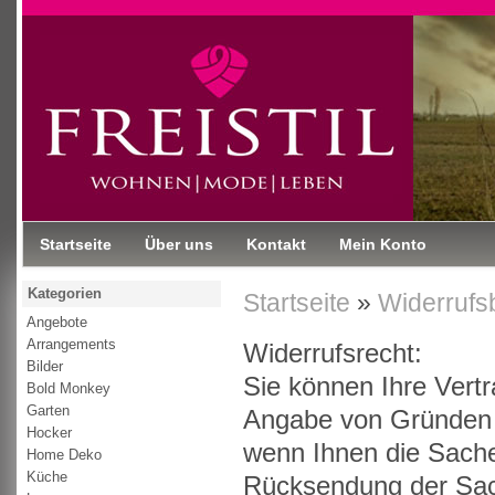
Startseite
Über uns
Kontakt
Mein Konto
Kategorien
Startseite
»
Widerrufs
Angebote
Arrangements
Widerrufsrecht:
Bilder
Sie können Ihre Vert
Bold Monkey
Garten
Angabe von Gründen in
Hocker
wenn Ihnen die Sache 
Home Deko
Küche
Rücksendung der Sach